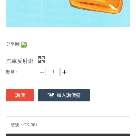
分享到:
汽車反射燈
數量：
詢價
加入詢價籃
型號：
GK-361