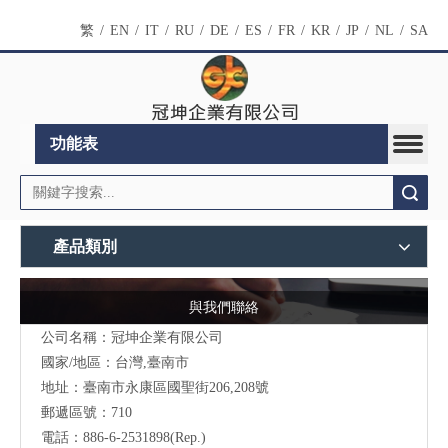
繁
/
EN
/
IT
/
RU
/
DE
/
ES
/
FR
/
KR
/
JP
/
NL
/
SA
功能表
搜索
產品類別
與我們聯絡
公司名稱：冠坤企業有限公司
國家/地區：台灣,臺南市
地址：臺南市永康區國聖街206,208號
郵遞區號：710
電話：886-6-2531898(Rep.)