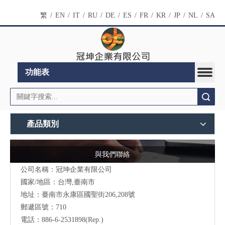
繁
/
EN
/
IT
/
RU
/
DE
/
ES
/
FR
/
KR
/
JP
/
NL
/
SA
功能表
搜索
產品類別
與我們聯絡
公司名稱：冠坤企業有限公司
國家/地區：台灣,臺南市
地址：臺南市永康區國聖街206,208號
郵遞區號：710
電話：886-6-2531898(Rep.)