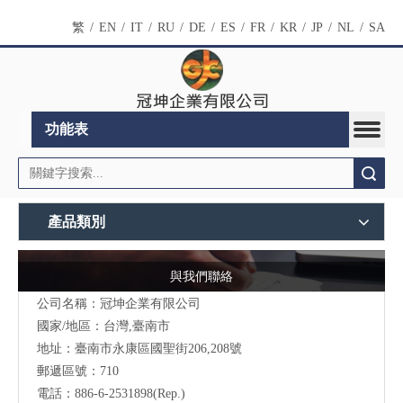
繁
/
EN
/
IT
/
RU
/
DE
/
ES
/
FR
/
KR
/
JP
/
NL
/
SA
功能表
搜索
產品類別
與我們聯絡
公司名稱：冠坤企業有限公司
國家/地區：台灣,臺南市
地址：臺南市永康區國聖街206,208號
郵遞區號：710
電話：886-6-2531898(Rep.)